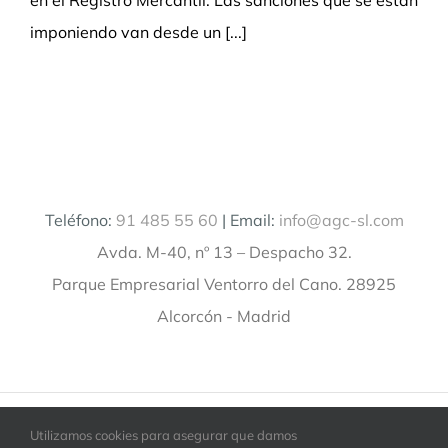
en el Registro Mercantil. Las sanciones que se están
imponiendo van desde un [...]
Teléfono:
91 485 55 60
| Email:
info@agc-sl.com
Avda. M-40, nº 13 – Despacho 32.
Parque Empresarial Ventorro del Cano. 28925
Alcorcón - Madrid
©
2026 AGC hace referencia a la mercantil Álvarez Gumiel
Utilizamos cookies para asegurar que damos
Consultores S.L. Todos los derechos reservados.