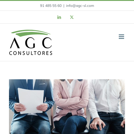
Skip
91 485 55 60
|
info@agc-sl.com
to
LinkedIn
X
content
View
Larger
Image